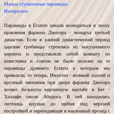
Малые ступенчатые пирамиды
Интересное
Пирамиды в Египте начали возводиться в эпоху
правления фараона Джосера - монарха третьей
династии. Если в ранний династический период
царские гробницы строились из высушенного
кирпича и представляли собой комнату из
известняка и совсем не были похожи на те
пирамиды древнего Египта к которым мы
привыкли, то теперь, Имхотеп - великий зодчий и
крупный чиновник при дворе фараона Джосера
возвел большую кирпичную мастабу в Бет -
Халлафе около Абидоса. В ней находилась
лестница, идущая до щебня под верхней
постройкой и переходившая в наклонный проход с