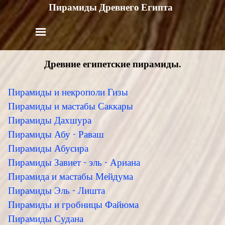
Пирамиды Древнего Египта
Древние египетские пирамиды.
Пирамиды и некрополи Гизы
Пирамиды и мастабы Саккары
Пирамиды Дахшура
Пирамиды Абу - Раваш
Пирамиды Абусира
Пирамиды Завиет - эль - Ариана
Пирамида и мастабы Мейдума
Пирамиды Эль - Лишта
Пирамиды и гробницы Файюма
Пирамиды Судана