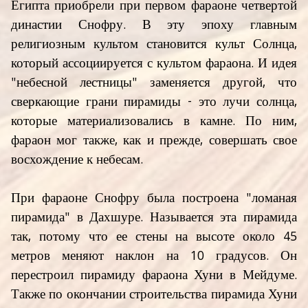
Египта приобрели при первом фараоне четвертой
династии Снофру. В эту эпоху главным
религиозным культом становится культ Солнца,
который ассоциируется с культом фараона. И идея
"небесной лестницы" заменяется другой, что
сверкающие грани пирамиды - это лучи солнца,
которые материализовались в камне. По ним,
фараон мог также, как и прежде, совершать свое
восхождение к небесам.
При фараоне Снофру была построена "ломаная
пирамида" в Дахшуре. Называется эта пирамида
так, потому что ее стены на высоте около 45
метров меняют наклон на 10 градусов. Он
перестроил пирамиду фараона Хуни в Мейдуме.
Также по окончании строительства пирамида Хуни