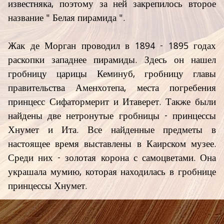
известняка, поэтому за ней закрепилось второе
название " Белая пирамида ".
Жак де Морган проводил в 1894 - 1895 годах
раскопки западнее пирамиды. Здесь он нашел
гробницу царицы Кеминуб, гробницу главы
правительства Аменхотепа, места погребения
принцесс Сифатормерит и Итаверет. Также были
найдены две нетронутые гробницы - принцессы
Хнумет и Ита. Все найденные предметы в
настоящее время выставлены в Каирском музее.
Среди них - золотая корона с самоцветами. Она
украшала мумию, которая находилась в гробнице
принцессы Хнумет.