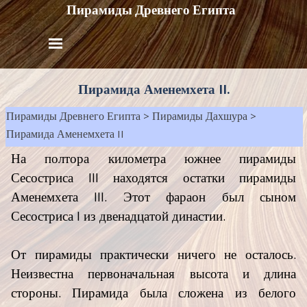
Пирамиды Древнего Египта
Пирамида Аменемхета II.
Пирамиды Древнего Египта
>
Пирамиды Дахшура
>
Пирамида Аменемхета II
На полтора километра южнее пирамиды
Сесостриса III находятся остатки пирамиды
Аменемхета III. Этот фараон был сыном
Сесостриса I из двенадцатой династии.
От пирамиды практически ничего не осталось.
Неизвестна первоначальная высота и длина
стороны. Пирамида была сложена из белого