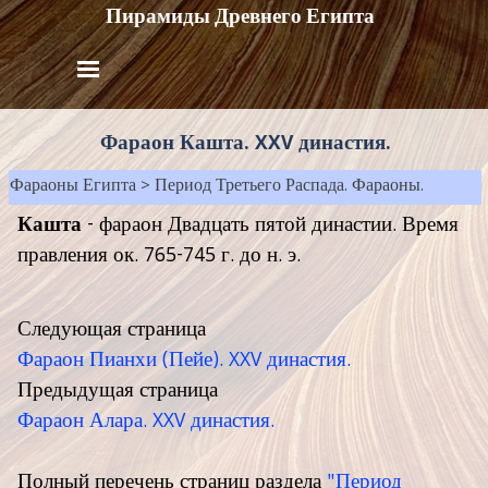
Пирамиды Древнего Египта
Фараон Кашта. XXV династия.
Фараоны Египта
>
Период Третьего Распада. Фараоны.
Кашта
- фараон Двадцать пятой династии. Время
правления ок. 765-745 г. до н. э.
Следующая страница
Фараон Пианхи (Пейе). XXV династия.
Предыдущая страница
Фараон Алара. XXV династия.
Полный перечень страниц раздела
"Период