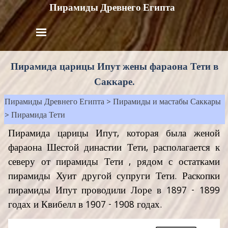
Пирамиды Древнего Египта
Пирамида царицы Ипут жены фараона Тети в
Саккаре.
Пирамиды Древнего Египта
>
Пирамиды и мастабы Саккары
>
Пирамида Тети
Пирамида царицы Ипут, которая была женой
фараона Шестой династии Тети, располагается к
северу от пирамиды Тети , рядом с остатками
пирамиды Хуит другой супруги Тети. Раскопки
пирамиды Ипут проводили Лоре в 1897 - 1899
годах и Квибелл в 1907 - 1908 годах.