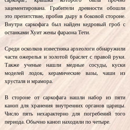
саркофаг, крышка которого была прочно
зацементирована. Грабители древности обошли
это препятствие, пробив дыру в боковой стороне.
Внутри саркофага был найден кедровый гроб с
останками Хуит жены фараона Тети.
Среди осколков известняка археологи обнаружили
части ожерелья и золотой браслет с правой руки.
Также ученые нашли медные сосуды, куски
моделей лодок, керамические вазы, чаши из
хрусталя и мрамора.
В стороне от саркофага нашли набор из пяти
каноп для хранения внутренних органов царицы.
Число пять нехарактерно для погребений того
периода. Обычно каноп находили по четыре.